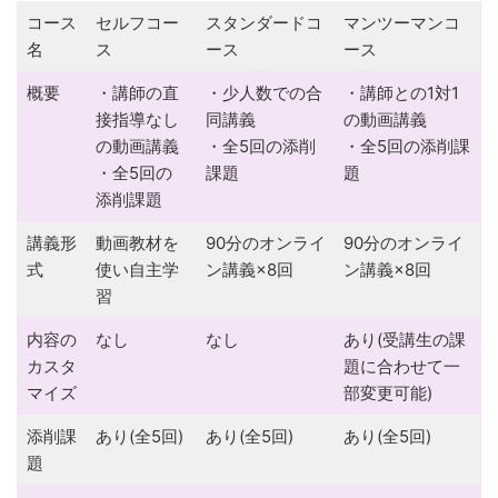
コース
セルフコー
スタンダードコ
マンツーマンコ
名
ス
ース
ース
概要
・講師の直
・少人数での合
・講師との1対1
接指導なし
同講義
の動画講義
の動画講義
・全5回の添削
・全5回の添削課
・全5回の
課題
題
添削課題
講義形
動画教材を
90分のオンライ
90分のオンライ
式
使い自主学
ン講義×8回
ン講義×8回
習
内容の
なし
なし
あり(受講生の課
カスタ
題に合わせて一
マイズ
部変更可能)
添削課
あり(全5回)
あり(全5回)
あり(全5回)
題