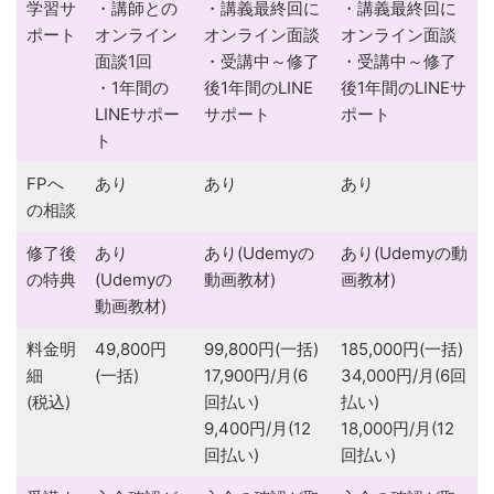
学習サ
・講師との
・講義最終回に
・講義最終回に
ポート
オンライン
オンライン面談
オンライン面談
面談1回
・受講中～修了
・受講中～修了
・1年間の
後1年間のLINE
後1年間のLINEサ
LINEサポー
サポート
ポート
ト
FPへ
あり
あり
あり
の相談
修了後
あり
あり(Udemyの
あり(Udemyの動
の特典
(Udemyの
動画教材)
画教材)
動画教材)
料金明
49,800円
99,800円(一括)
185,000円(一括)
細
(一括)
17,900円/月(6
34,000円/月(6回
(税込)
回払い)
払い)
9,400円/月(12
18,000円/月(12
回払い)
回払い)