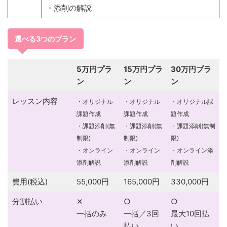
・添削の解説
選べる3つのプラン
5万円プラ
15万円プラ
30万円プラ
ン
ン
ン
レッスン内容
・オリジナル
・オリジナル
・オリジナル課
課題作成
課題作成
題作成
・課題添削(無
・課題添削(無
・課題添削(無制
制限)
制限)
限)
・オンライン
・オンライン
・オンライン添
添削解説
添削解説
削解説
費用(税込)
55,000円
165,000円
330,000円
分割払い
✕
○
○
一括のみ
一括／3回
最大10回払
払い
い