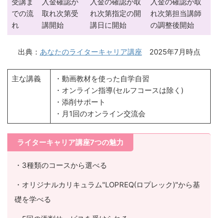
受講ま
入金確認が
入金の確認が取
入金の確認が取
での流
取れ次第受
れ次第指定の開
れ次第担当講師
れ
講開始
講日に開始
の調整後開始
出典：
あなたのライターキャリア講座
2025年7月時点
主な講義
・動画教材を使った自学自習
・オンライン指導(セルフコースは除く)
・添削サポート
・月1回のオンライン交流会
ライターキャリア講座7つの魅力
・3種類のコースから選べる
・オリジナルカリキュラム"LOPREQ(ロプレック)"から基
礎を学べる