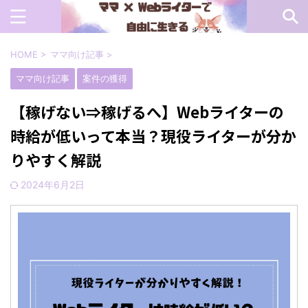
HOME
>
ママ向け記事
>
ママ向け記事
案件の獲得
【稼げない⇒稼げるへ】Webライターの
時給が低いって本当？現役ライターが分か
りやすく解説
2024年6月2日