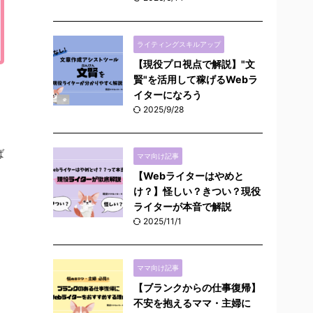
ライティングスキルアップ
【現役プロ視点で解説】"文
賢"を活用して稼げるWebラ
イターになろう
2025/9/28
ば
ママ向け記事
【Webライターはやめと
け？】怪しい？きつい？現役
ライターが本音で解説
2025/11/1
ママ向け記事
【ブランクからの仕事復帰】
不安を抱えるママ・主婦に