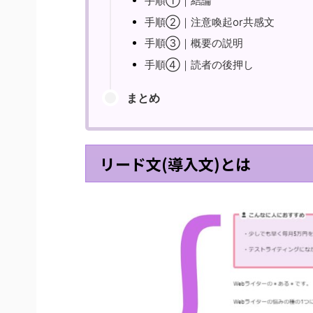
手順①｜結論
手順②｜注意喚起or共感文
手順③｜概要の説明
手順④｜読者の後押し
まとめ
リード文(導入文)とは