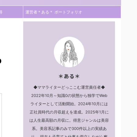
得
運営者＊ある＊ ポートフォリオ
b
＊ある＊
◆ママライターどっここむ運営責任者◆
2022年10月～知識0の状態から独学でWeb
ライターとして活動開始。2024年10月には
正社員時代の月収超えを達成。2025年1月に
は人生最高額の月収に。得意ジャンルは美容
系。美容系記事のみで300件以上の実績あ
り。 現在も子育てと仕事を両立しながら奮