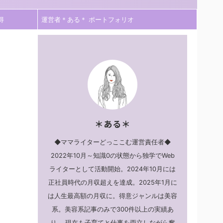
得
運営者＊ある＊ ポートフォリオ
＊ある＊
◆ママライターどっここむ運営責任者◆
2022年10月～知識0の状態から独学でWeb
ライターとして活動開始。2024年10月には
正社員時代の月収超えを達成。2025年1月に
は人生最高額の月収に。得意ジャンルは美容
系。美容系記事のみで300件以上の実績あ
り。 現在も子育てと仕事を両立しながら奮