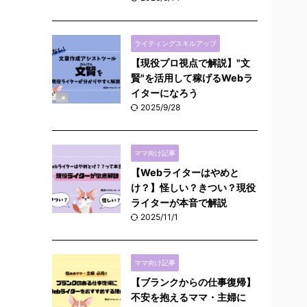
ライティングスキルアップ
【現役プロ視点で解説】"文
賢"を活用して稼げるWebラ
イターになろう
2025/9/28
ママ向け記事
【Webライターはやめと
け？】怪しい？きつい？現役
ライターが本音で解説
2025/11/1
ママ向け記事
【ブランクからの仕事復帰】
不安を抱えるママ・主婦に