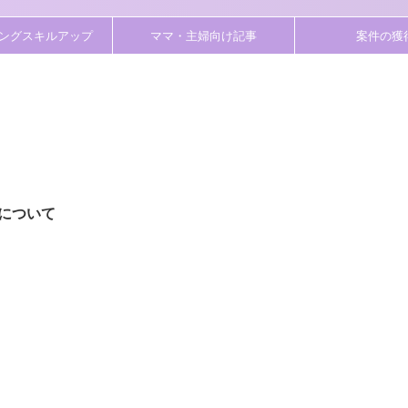
ングスキルアップ
ママ・主婦向け記事
案件の獲
について