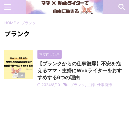
HOME
>
ブランク
ブランク
ママ向け記事
【ブランクからの仕事復帰】不安を抱
えるママ・主婦にWebライターをおす
すめする6つの理由
2024/8/10
ブランク
,
主婦
,
仕事復帰