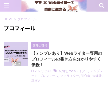
HOME
>
プロフィール
プロフィール
案件の獲得
【テンプレあり】Webライター専用の
プロフィールの書き方を分かりやすく
伝授！
2025/9/30
5万円
,
Webライター
,
テンプレ
ート
,
プロフィール
,
ママライター
,
初心者
,
未経験
,
稼ぎ方