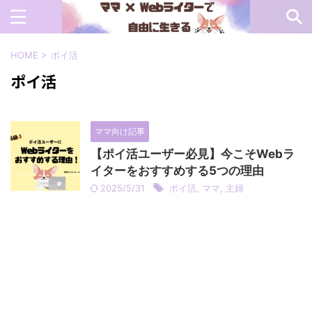
HOME
>
ポイ活
ポイ活
ママ向け記事
【ポイ活ユーザー必見】今こそWebラ
イターをおすすめする5つの理由
2025/5/31
ポイ活
,
ママ
,
主婦