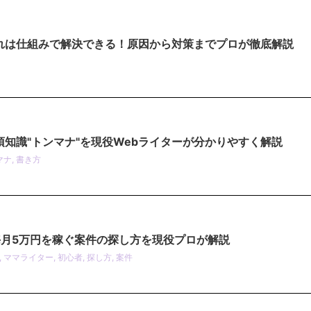
れは仕組みで解決できる！原因から対策までプロが徹底解説
須知識"トンマナ"を現役Webライターが分かりやすく解説
マナ
,
書き方
毎月5万円を稼ぐ案件の探し方を現役プロが解説
,
ママライター
,
初心者
,
探し方
,
案件