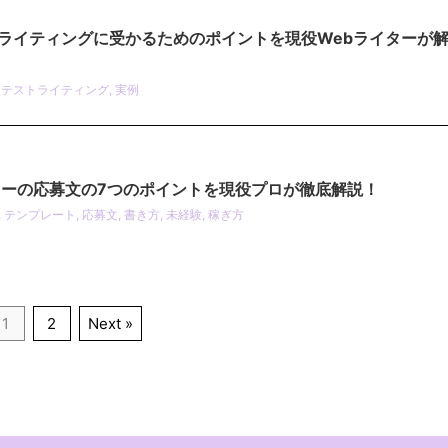
ライティングに受かるためのポイントを現役Webライターが
,
テストライティング
,
実例
ターの応募文の7つのポイントを現役プロが徹底解説！
,
テンプレート
,
応募文
,
書き方
,
未経験
,
稼ぎ方
1
2
Next »