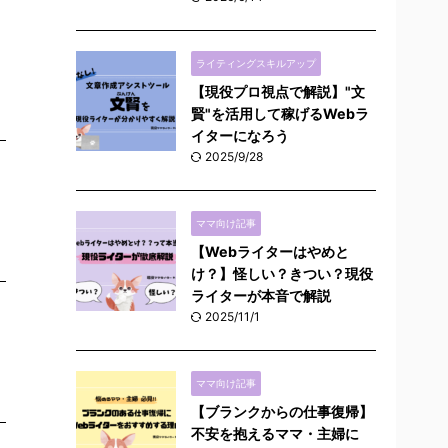
ライティングスキルアップ
【現役プロ視点で解説】"文
賢"を活用して稼げるWebラ
イターになろう
2025/9/28
ママ向け記事
【Webライターはやめと
け？】怪しい？きつい？現役
ライターが本音で解説
2025/11/1
ママ向け記事
【ブランクからの仕事復帰】
不安を抱えるママ・主婦に