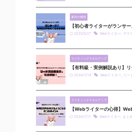
案件の獲得
【初心者ライターがランサー
2025/5/27
Webライター
,
ママ
ライティングスキルアップ
【有料級・実例解説あり】リ
2024/7/14
Webライター
,
リー
ライティングスキルアップ
【Webライターの心得】W
2024/7/11
Webライター
,
まと