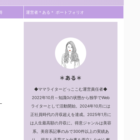
得
運営者＊ある＊ ポートフォリオ
＊ある＊
◆ママライターどっここむ運営責任者◆
2022年10月～知識0の状態から独学でWeb
ライターとして活動開始。2024年10月には
正社員時代の月収超えを達成。2025年1月に
は人生最高額の月収に。得意ジャンルは美容
系。美容系記事のみで300件以上の実績あ
り。 現在も子育てと仕事を両立しながら奮