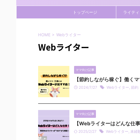
トップページ
ライティ
HOME
>
Webライター
Webライター
ママ向け記事
【節約しながら稼ぐ】働くマ
2024/7/27
Webライター
,
節約
ママ向け記事
【Webライターはどんな仕
2025/2/27
Webライター
,
未経